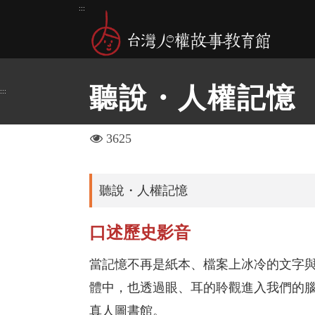
跳
:::
到
主
要
內
聽說・人權記憶
:::
容
區
塊
visit
3625
聽說・人權記憶
口述歷史影音
當記憶不再是紙本、檔案上冰冷的文字
體中，也透過眼、耳的聆觀進入我們的
真人圖書館。