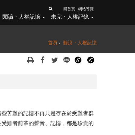
全
回首頁
網站導覽
閱讀・人權記憶
未完・人權記憶
文
檢
索
首頁
聽說・人權記憶
這些苦難的記憶不再只是存在於受難者群
位受難者前輩的聲音、記憶，都是珍貴的