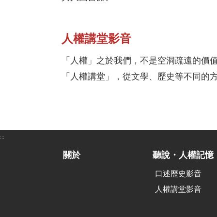
人權講堂影音
「人權」之於我們，不是空洞疏遠的價值
「人權講堂」，從文學、歷史等不同的
:::
關於
聽說・人權記憶
口述歷史影音
人權講堂影音