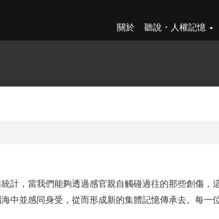
關於
聽說・人權記憶
與統計，當我們能夠透過感官親自觸碰過往的那些創傷，
腦海中並感同身受，從而形成新的集體記憶傳承去。每一