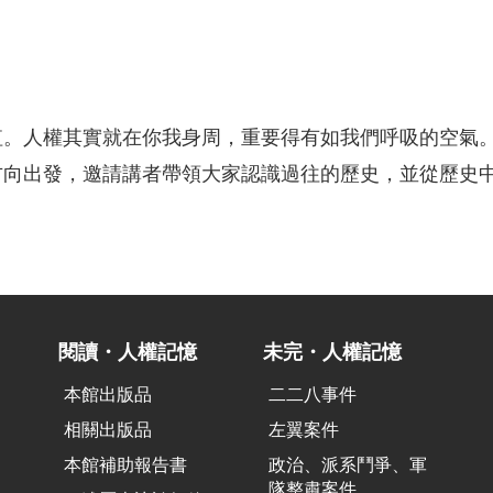
。人權其實就在你我身周，重要得有如我們呼吸的空氣。國
方向出發，邀請講者帶領大家認識過往的歷史，並從歷史
閱讀・人權記憶
未完・人權記憶
本館出版品
二二八事件
相關出版品
左翼案件
本館補助報告書
政治、派系鬥爭、軍
隊整肅案件