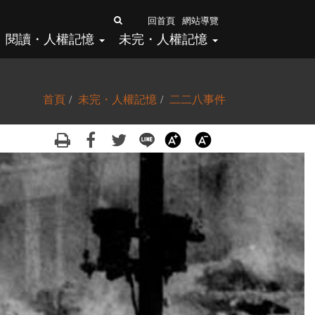
全
回首頁
網站導覽
閱讀・人權記憶
未完・人權記憶
文
檢
索
首頁
未完・人權記憶
二二八事件