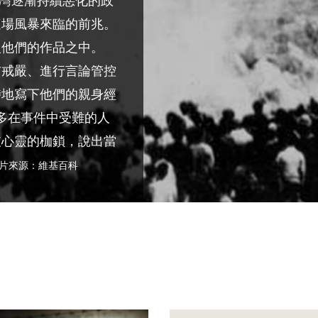
從台灣逐漸持續惡化的政
這場風暴來臨的前兆。
入他們的作品之中。
布戒嚴、進行言論管控
時地寫下他們的親身經
多在事件中受難的人
破心靈的枷鎖，說出當
片來源：維基百科