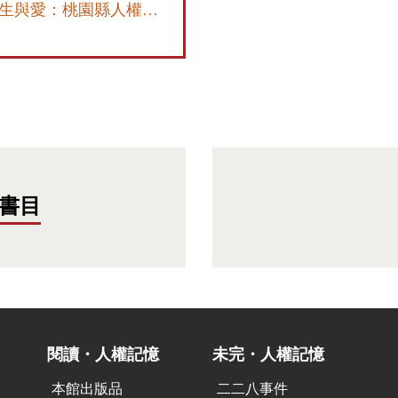
重生與愛：桃園縣人權歷史口述文集
書目
閱讀・人權記憶
未完・人權記憶
本館出版品
二二八事件