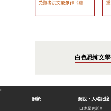
受難者洪文慶創作《雞婆伯故事集錦》
白色恐怖文學
:::
關於
聽說・人權記憶
口述歷史影音