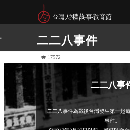
跳
:::
到
主
要
內
二二八事件
:::
容
區
塊
visit
17572
二二八事
二二八事件為戰後台灣發生第一起
事件。