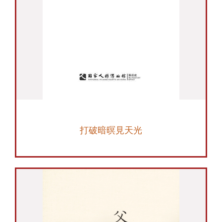
打破暗暝見天光