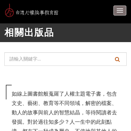
跳
到
Togg
主
navig
要
相關出版品
內
容
區
塊
單
頁
元
面
檢
搜
索：
尋
如線上圖書館般蒐羅了人權主題電子書，包含
功
文史、藝術、教育等不同領域，解密的檔案、
能
動人的故事與前人的智慧結晶，等待閱讀者去
發掘。對於過往知多少？人一生中的此刻點