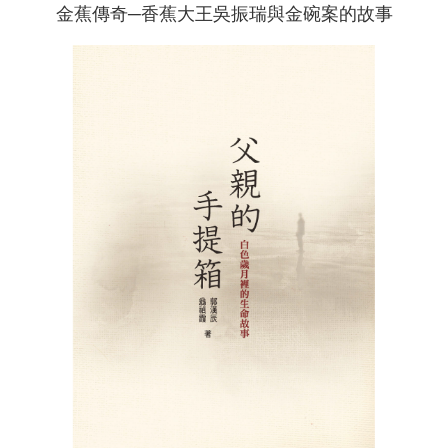
金蕉傳奇─香蕉大王吳振瑞與金碗案的故事