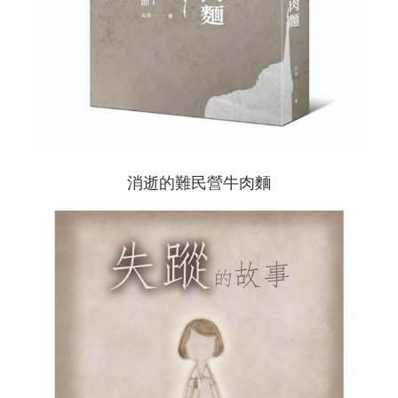
消逝的難民營牛肉麵