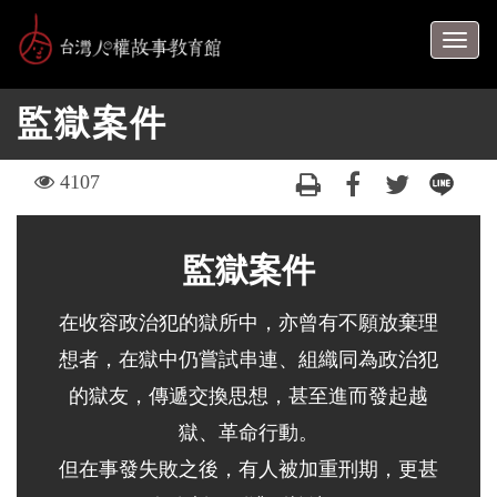
跳
到
Togg
主
navig
要
監獄案件
內
容
區
visit
4107
塊
監獄案件
在收容政治犯的獄所中，亦曾有不願放棄理
想者，在獄中仍嘗試串連、組織同為政治犯
的獄友，傳遞交換思想，甚至進而發起越
獄、革命行動。
但在事發失敗之後，有人被加重刑期，更甚