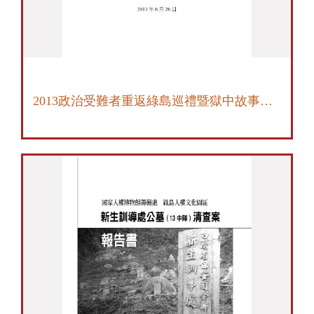
2013政治受難者重返綠島巡禮暨獄中故事採集計畫 結案報告書