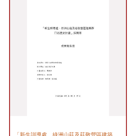
「新生訓導處、綠洲山莊及莊敬營區建築群口述歷史計畫」採購案 成果報告書