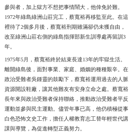
參與者，加上獄方不想把事情鬧大，他倖免於難。
1972年綠島綠洲山莊完工，蔡寬裕再移監至此。在這
裡待了2個多月後，蔡寬裕刑期雖滿卻仍未獲自由，
改至綠洲山莊右側的綠島指揮部新生訓導處再留訓3
年。
1975年5月，蔡寬裕終於結束長達13年的牢獄生活。
離開綠島後，面對事業、家庭、婚姻的種種艱辛。在
政治受難者吳鍾靈的鼓勵下，蔡寬裕運用過去的人脈
資源開設鞋廠，讓其他難友有安身立命之處。蔡寬裕
長年來與政治受難者保持聯絡，推動政治受難者平反
運動並參與民主運動。儘管年事已高，他仍積極從事
白色恐怖文史工作，擔任人權教育志工替年輕世代講
課與導覽，為促進轉型正義努力。