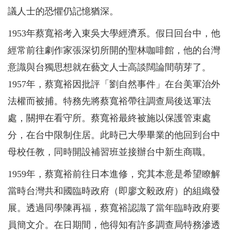
議人士的恐懼仍記憶猶深。
1953年蔡寬裕考入東吳大學經濟系。假日回台中，他
經常前往劇作家張深切所開的聖林咖啡館，他的台灣
意識與台獨思想就在藝文人士高談闊論間萌芽了。
1957年，蔡寬裕因批評「劉自然事件」在台美軍治外
法權而被捕。特務先將蔡寬裕帶往調查局後送軍法
處，關押在看守所。蔡寬裕最終被施以保護管束處
分，在台中限制住居。此時已大學畢業的他回到台中
母校任教，同時開設補習班並接辦台中新生商職。
1959年，蔡寬裕前往日本進修，究其本意是希望瞭解
當時台灣共和國臨時政府（即廖文毅政府）的組織發
展。透過同學陳再福，蔡寬裕認識了當年臨時政府要
員簡文介。在日期間，他得知有許多調查局特務滲透