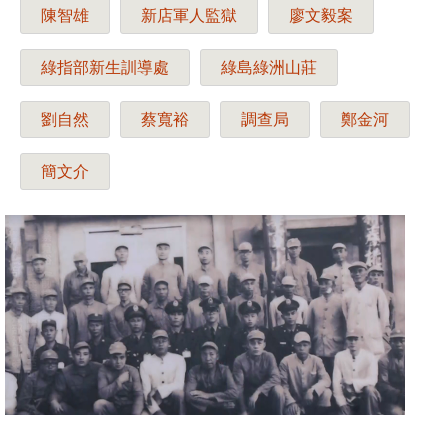
陳智雄
新店軍人監獄
廖文毅案
綠指部新生訓導處
綠島綠洲山莊
劉自然
蔡寬裕
調查局
鄭金河
簡文介