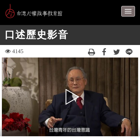
跳
到
Togg
主
navig
要
口述歷史影音
內
容
區
visit
4145
塊