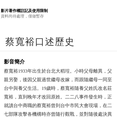
影片著作權註記及使用限制
資料尚待處理，僅做暫存
蔡寬裕口述歷史
影音簡介
蔡寬裕1933年出生於台北大稻埕。小時父母離異，父
親另娶，後因父親過世繼母改嫁，而跟隨繼母一同至
台中與養父生活。19歲時，蔡寬裕隨養父姓氏改名莊
寬裕，直到晚年才改回原姓。二二八事件發生時，正
就讀台中商職的蔡寬裕曾到台中市民大會現場，在二
七部隊攻擊各機構時亦曾隨行觀戰，並對隨後處決異