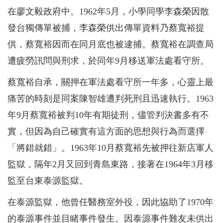
在廖文毅政府中。1962年5月，小學同學李森榮因散
發台獨傳單被捕，李森榮供出傳單資料乃蔡寬裕提
供，蔡寬裕因而在同月底也被逮捕。蔡寬裕在調查局
遭疲勞訊問與刑求，於同年9月移送軍法處看守所。
蔡寬裕自承，關押在軍法處看守所一年多，心靈上最
痛苦的時刻是同案陳智雄遭判死刑且迅速執行。1963
年9月蔡寬裕被判10年有期徒刑，儘管判決書多有不
實，但因為自己確實有這方面的思想與行為而選擇
「將錯就錯」。1963年10月蔡寬裕先被押往新店軍人
監獄，隔年2月又回到青島東路，接著在1964年3月移
監至台東泰源監獄。
在泰源監獄，他曾任醫務室外役，因此協助了1970年
的泰源事件並目睹事件發生。因泰源事件難友未供出