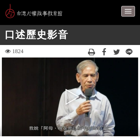
跳
到
Togg
主
navig
要
口述歷史影音
內
容
區
visit
1824
塊