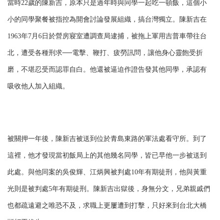
當時22歲的陳新吉，原本只是過年時與同學一起吃一頓飯，這個小
小的同學聚餐被指控為開會討論發展組織，搞台灣獨立。陳新吉在
1963年7月6日於營房寢室遭調查局逮捕，被拖上軍用吉普車帶往台
北，遭受各種刑求──電擊、鞭打、疲勞訊問，讓他身心靈飽受折
磨，不堪忍受而認罪自白。他還被逼迫作證告發其他同學，承認有
吸收他人加入組織。
被關押一年後，陳新吉被送到位於青島東路的軍法處看守所。到了
這裡，他才發現當初飯局上的其他幾名同學，皆已早他一步被送到
此處。與他同案的吳俊輝、江炳興被判處10年有期徒刑，他與黃重
光則是被判處5年有期徒刑。陳新吉出獄後，身無分文，兄弟親戚們
也都疏遠避之唯恐不及，求職上更屢遭到打擊，只好來到台北大橋