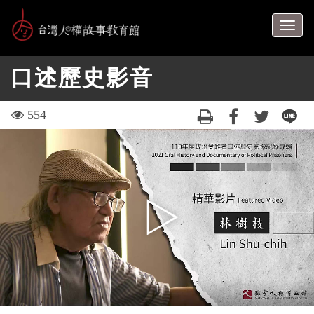
跳
到
Togg
主
navig
要
口述歷史影音
內
容
區
visit
554
塊