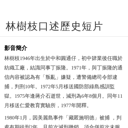
林樹枝口述歷史短片
影音簡介
林樹枝1946年出生於中和圓通仔，初中肄業後任職於
紡織工廠，結識同事丁振隆。1971年，與丁振隆的通
信內容被認為有「叛亂」嫌疑，遭警備總司令部逮
捕，判刑10年。1972年5月移送國防部綠島感訓監
獄。1975年逢蔣介石逝世，減刑為6年8個月。同年11
月移送仁愛教育實驗所，1977年開釋。
1980年1月，因美麗島事件「藏匿施明德」被捕 ，判
處有期徒刑2年，且前次減刑撤銷，須合併前次未服