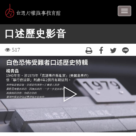
跳
到
Togg
主
navig
要
口述歷史影音
內
容
區
visit
517
塊