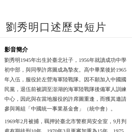
劉秀明口述歷史短片
影音簡介
劉秀明1945年出生於臺北社子，1956年就讀成功中學
初中部，與同學許席圖成為摯友。高中畢業後於1965
年入伍，服役於左營海軍陸戰隊。因不願加入中國國
民黨，退伍前被調至澎湖的海軍陸戰隊後備軍人訓練
中心，因此與在當地服役的許席圖重逢，而獲其邀請
參與籌組「中國統一事業基金會」（統中會）。
1969年2月被捕，羈押於臺北市警察局安全室，9月判
處有期徒刑10年，1970年3月更審加重為15年。1975