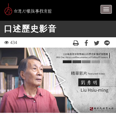
跳
到
Togg
主
navig
要
口述歷史影音
內
容
區
visit
434
塊