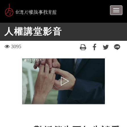
跳
到
Togg
主
navig
要
人權講堂影音
內
容
區
visit
3095
塊